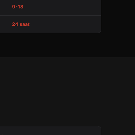
9-18
24 saat