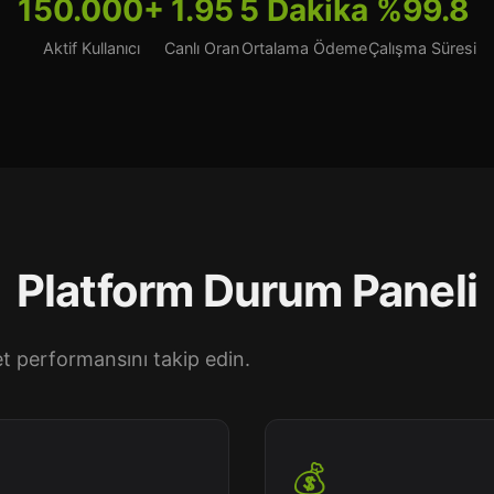
150.000+
1.95
5 Dakika
%99.8
Aktif Kullanıcı
Canlı Oran
Ortalama Ödeme
Çalışma Süresi
Platform Durum Paneli
et performansını takip edin.
💰