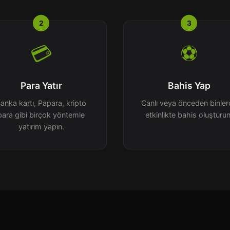
💳
⚽
Para Yatır
Bahis Yap
anka kartı, Papara, kripto
Canlı veya önceden binler
para gibi birçok yöntemle
etkinlikte bahis oluşturun
yatırım yapın.