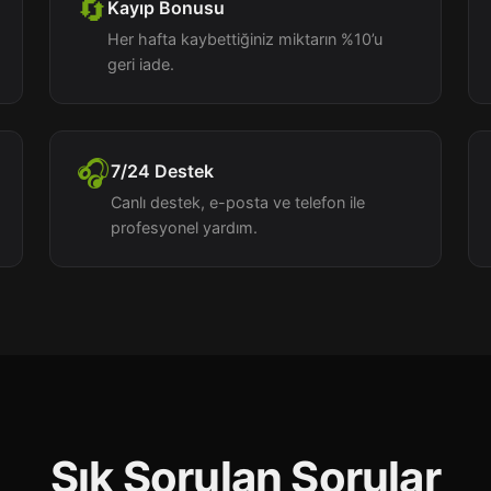
🔄
Kayıp Bonusu
Her hafta kaybettiğiniz miktarın %10’u
geri iade.
🎧
7/24 Destek
Canlı destek, e-posta ve telefon ile
profesyonel yardım.
Sık Sorulan Sorular