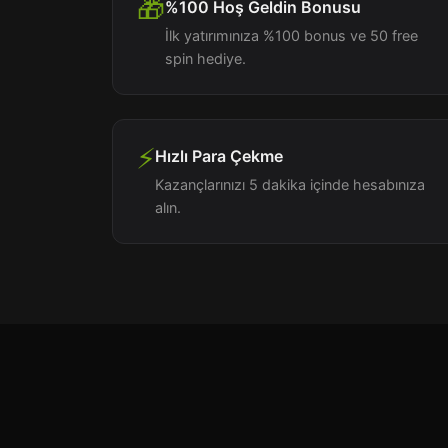
🎁
%100 Hoş Geldin Bonusu
İlk yatırımınıza %100 bonus ve 50 free
spin hediye.
⚡
Hızlı Para Çekme
Kazançlarınızı 5 dakika içinde hesabınıza
alın.