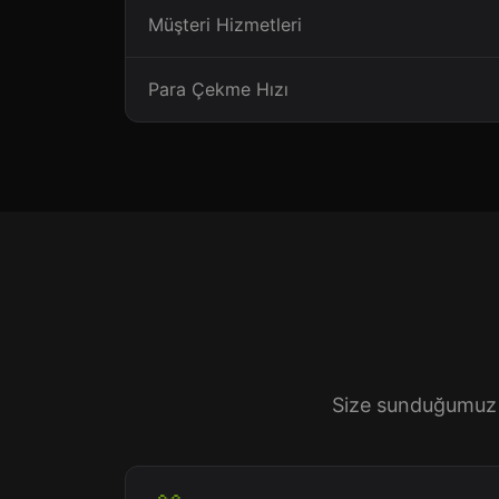
Müşteri Hizmetleri
Para Çekme Hızı
Size sunduğumuz a