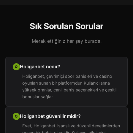
Sık Sorulan Sorular
Merak ettiğiniz her şey burada.
Holiganbet nedir?
Holiganbet, çevrimiçi spor bahisleri ve casino
oyunları sunan bir platformdur. Kullanıcılarına
yüksek oranlar, canlı bahis seçenekleri ve çeşitli
bonuslar sağlar.
Holiganbet güvenilir midir?
Evet, Holiganbet lisanslı ve düzenli denetimlerden
geçen bir bahis sitesidir. Kullanıcı bilgilerini