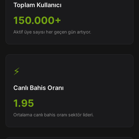
Toplam Kullanıcı
150.000+
Aktif üye sayısı her geçen gün artıyor.
⚡
Canlı Bahis Oranı
1.95
Ortalama canlı bahis oranı sektör lideri.