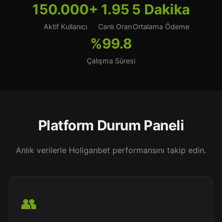
150.000+
1.95
5 Dakika
Aktif Kullanıcı
Canlı Oran
Ortalama Ödeme
%99.8
Çalışma Süresi
Platform Durum Paneli
Anlık verilerle Holiganbet performansını takip edin.
👥