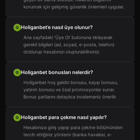
korumak için gelişmiş güvenlik önlemleri uygular.
Holiganbet’e nasıl üye olunur?
Ana sayfadaki 'Üye Ol' butonuna tıklayarak
gerekli bilgileri (ad, soyad, e-posta, telefon)
doldurup hesabınızı oluşturabilirsiniz.
Holiganbet bonusları nelerdir?
Holiganbet hoş geldin bonusu, kayıp bonusu,
yatırım bonusu ve özel promosyonlar sunar.
Bonus şartlarını detaylıca incelemeniz önerilir.
Holiganbet para çekme nasıl yapılır?
Hesabınıza giriş yapıp para çekme bölümünden
tercih ettiğiniz yöntemi (banka havalesi, e-