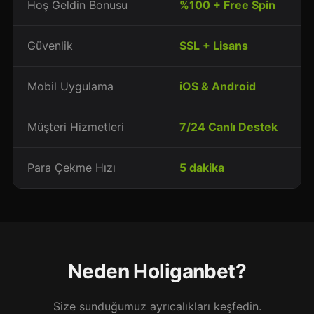
Hoş Geldin Bonusu
%100 + Free Spin
Güvenlik
SSL + Lisans
Mobil Uygulama
iOS & Android
Müşteri Hizmetleri
7/24 Canlı Destek
Para Çekme Hızı
5 dakika
Neden Holiganbet?
Size sunduğumuz ayrıcalıkları keşfedin.