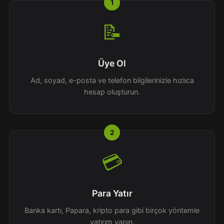
📝
Üye Ol
Ad, soyad, e-posta ve telefon bilgilerinizle hızlıca
hesap oluşturun.
💳
Para Yatır
Banka kartı, Papara, kripto para gibi birçok yöntemle
yatırım yapın.