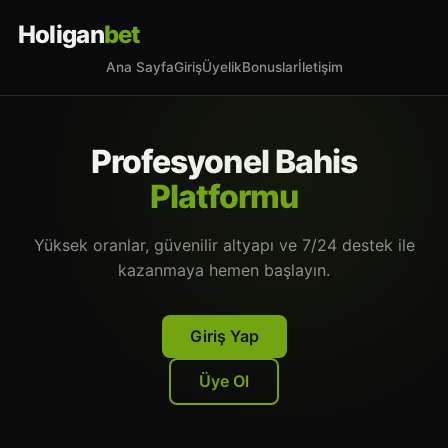
Holigan
bet
Ana Sayfa
Giriş
Üyelik
Bonuslar
İletişim
Profesyonel Bahis
Platformu
Yüksek oranlar, güvenilir altyapı ve 7/24 destek ile
kazanmaya hemen başlayın.
Giriş Yap
Üye Ol