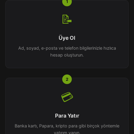
📝
Üye Ol
Ad, soyad, e-posta ve telefon bilgilerinizle hızlıca
hesap oluşturun.
💳
Para Yatır
Banka kartı, Papara, kripto para gibi birçok yöntemle
yatırım yapın.