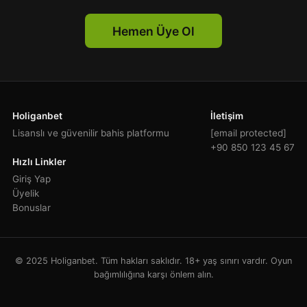
Hemen Üye Ol
Holiganbet
İletişim
Lisanslı ve güvenilir bahis platformu
[email protected]
+90 850 123 45 67
Hızlı Linkler
Giriş Yap
Üyelik
Bonuslar
© 2025 Holiganbet. Tüm hakları saklıdır. 18+ yaş sınırı vardır. Oyun
bağımlılığına karşı önlem alın.