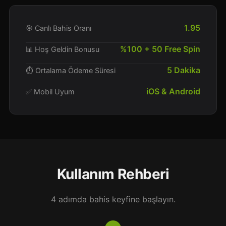
1.95
🎯 Canlı Bahis Oranı
%100 + 50 Free Spin
📊 Hoş Geldin Bonusu
5 Dakika
⏱️ Ortalama Ödeme Süresi
iOS & Android
✅ Mobil Uyum
Kullanım Rehberi
4 adımda bahis keyfine başlayın.