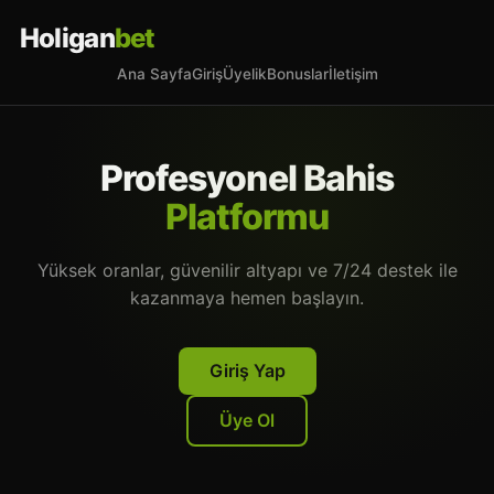
Holigan
bet
Ana Sayfa
Giriş
Üyelik
Bonuslar
İletişim
Profesyonel Bahis
Platformu
Yüksek oranlar, güvenilir altyapı ve 7/24 destek ile
kazanmaya hemen başlayın.
Giriş Yap
Üye Ol