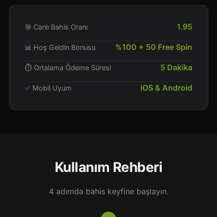
1.95
🎯 Canlı Bahis Oranı
%100 + 50 Free Spin
📊 Hoş Geldin Bonusu
5 Dakika
⏱️ Ortalama Ödeme Süresi
iOS & Android
✅ Mobil Uyum
Kullanım Rehberi
4 adımda bahis keyfine başlayın.