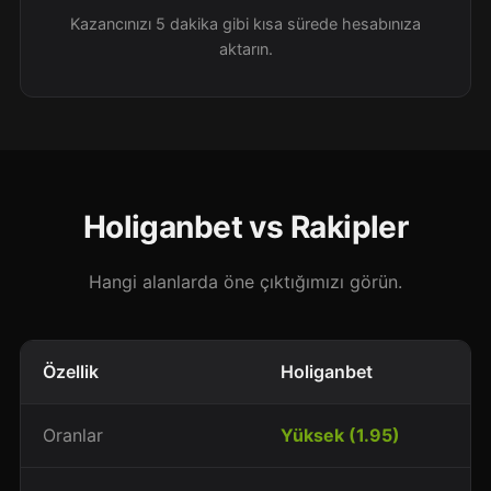
Kazancınızı 5 dakika gibi kısa sürede hesabınıza
aktarın.
Holiganbet vs Rakipler
Hangi alanlarda öne çıktığımızı görün.
Özellik
Holiganbet
Oranlar
Yüksek (1.95)