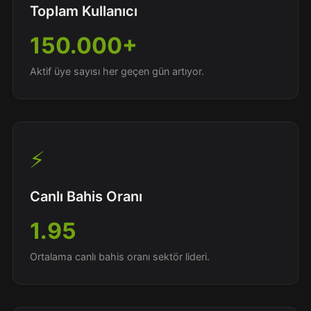
Toplam Kullanıcı
150.000+
Aktif üye sayısı her geçen gün artıyor.
⚡
Canlı Bahis Oranı
1.95
Ortalama canlı bahis oranı sektör lideri.