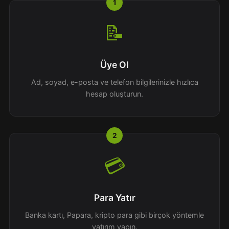
📝
Üye Ol
Ad, soyad, e-posta ve telefon bilgilerinizle hızlıca
hesap oluşturun.
💳
Para Yatır
Banka kartı, Papara, kripto para gibi birçok yöntemle
yatırım yapın.