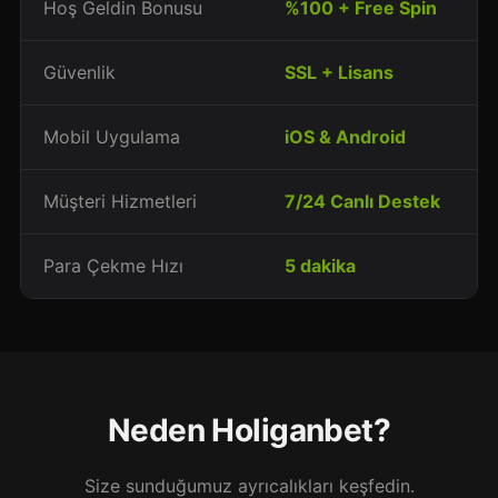
Hoş Geldin Bonusu
%100 + Free Spin
Güvenlik
SSL + Lisans
Mobil Uygulama
iOS & Android
Müşteri Hizmetleri
7/24 Canlı Destek
Para Çekme Hızı
5 dakika
Neden Holiganbet?
Size sunduğumuz ayrıcalıkları keşfedin.