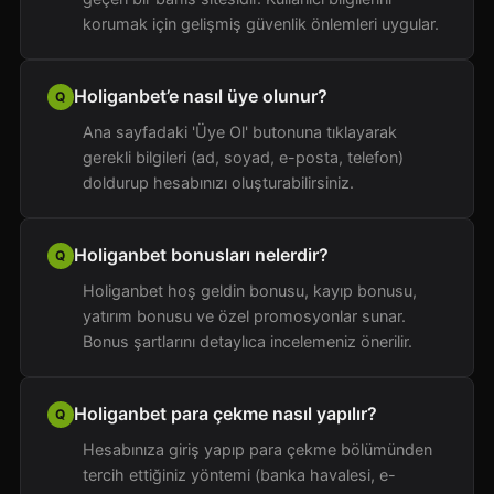
korumak için gelişmiş güvenlik önlemleri uygular.
Holiganbet’e nasıl üye olunur?
Ana sayfadaki 'Üye Ol' butonuna tıklayarak
gerekli bilgileri (ad, soyad, e-posta, telefon)
doldurup hesabınızı oluşturabilirsiniz.
Holiganbet bonusları nelerdir?
Holiganbet hoş geldin bonusu, kayıp bonusu,
yatırım bonusu ve özel promosyonlar sunar.
Bonus şartlarını detaylıca incelemeniz önerilir.
Holiganbet para çekme nasıl yapılır?
Hesabınıza giriş yapıp para çekme bölümünden
tercih ettiğiniz yöntemi (banka havalesi, e-