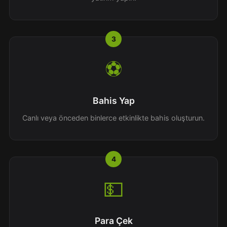
⚽
Bahis Yap
Canlı veya önceden binlerce etkinlikte bahis oluşturun.
💵
Para Çek