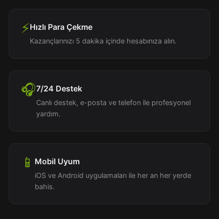
⚡
Hızlı Para Çekme
Kazançlarınızı 5 dakika içinde hesabınıza alın.
🎧
7/24 Destek
Canlı destek, e-posta ve telefon ile profesyonel
yardım.
📱
Mobil Uyum
iOS ve Android uygulamaları ile her an her yerde
bahis.