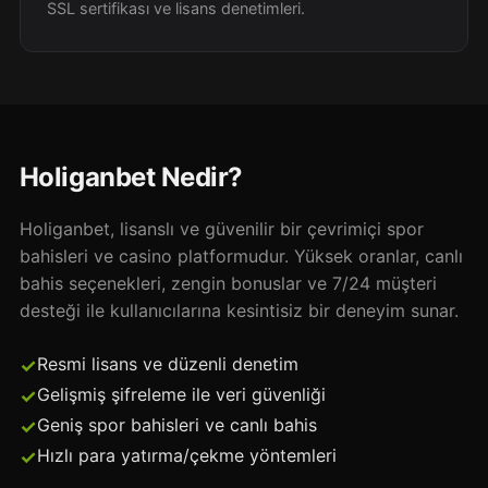
SSL sertifikası ve lisans denetimleri.
Holiganbet Nedir?
Holiganbet, lisanslı ve güvenilir bir çevrimiçi spor
bahisleri ve casino platformudur. Yüksek oranlar, canlı
bahis seçenekleri, zengin bonuslar ve 7/24 müşteri
desteği ile kullanıcılarına kesintisiz bir deneyim sunar.
Resmi lisans ve düzenli denetim
Gelişmiş şifreleme ile veri güvenliği
Geniş spor bahisleri ve canlı bahis
Hızlı para yatırma/çekme yöntemleri