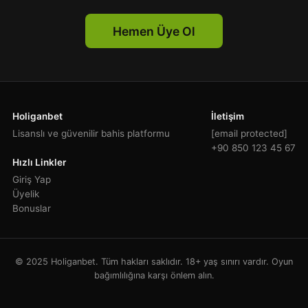
Hemen Üye Ol
Holiganbet
İletişim
Lisanslı ve güvenilir bahis platformu
[email protected]
+90 850 123 45 67
Hızlı Linkler
Giriş Yap
Üyelik
Bonuslar
© 2025 Holiganbet. Tüm hakları saklıdır. 18+ yaş sınırı vardır. Oyun
bağımlılığına karşı önlem alın.