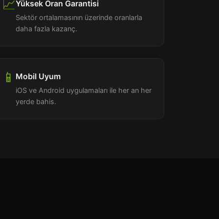
📈
Yüksek Oran Garantisi
Sektör ortalamasının üzerinde oranlarla
daha fazla kazanç.
📱
Mobil Uyum
iOS ve Android uygulamaları ile her an her
yerde bahis.