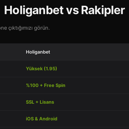
Holiganbet vs Rakipler
ne çıktığımızı görün.
Holiganbet
Yüksek (1.95)
%100 + Free Spin
SSL + Lisans
iOS & Android