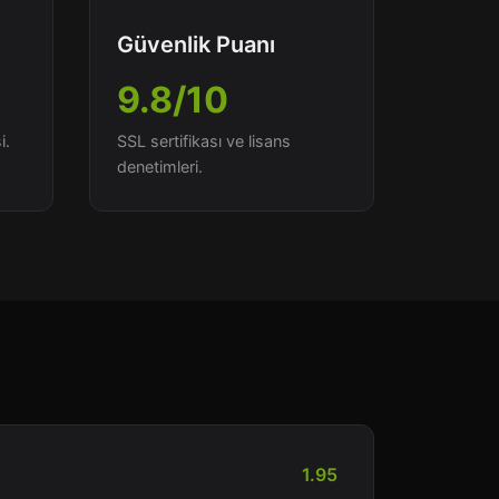
Güvenlik Puanı
9.8/10
i.
SSL sertifikası ve lisans
denetimleri.
1.95