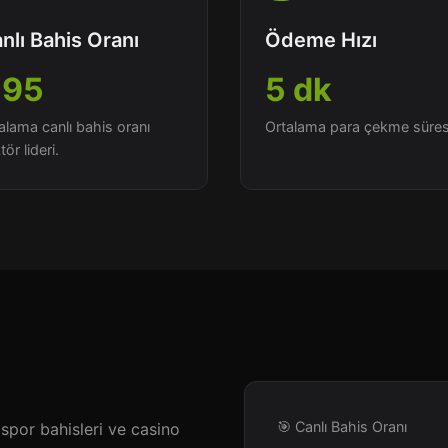
nlı Bahis Oranı
Ödeme Hızı
.95
5 dk
alama canlı bahis oranı
Ortalama para çekme süres
tör lideri.
🎯 Canlı Bahis Oranı
i spor bahisleri ve casino