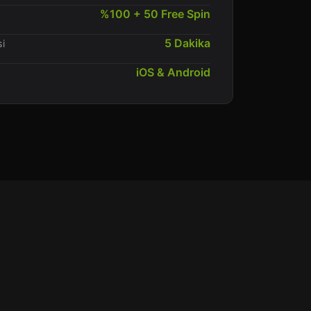
%100 + 50 Free Spin
5 Dakika
i
iOS & Android