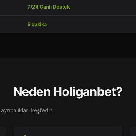
7/24 Canlı Destek
5 dakika
Neden Holiganbet?
yrıcalıkları keşfedin.