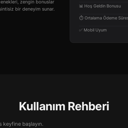
çenekleri, zengin bonuslar
📊 Hoş Geldin Bonusu
sintisiz bir deneyim sunar.
⏱️ Ortalama Ödeme Süres
✅ Mobil Uyum
Kullanım Rehberi
 keyfine başlayın.