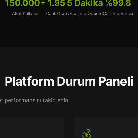
150.000+
1.95
5 Dakika
%99.8
Aktif Kullanıcı
Canlı Oran
Ortalama Ödeme
Çalışma Süresi
Platform Durum Paneli
et performansını takip edin.
💰