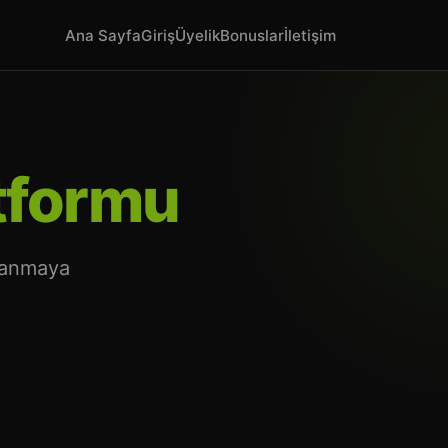
Ana Sayfa
Giriş
Üyelik
Bonuslar
İletişim
tformu
azanmaya