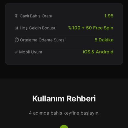
1.95
🎯 Canlı Bahis Oranı
%100 + 50 Free Spin
📊 Hoş Geldin Bonusu
5 Dakika
⏱️ Ortalama Ödeme Süresi
iOS & Android
✅ Mobil Uyum
Kullanım Rehberi
4 adımda bahis keyfine başlayın.