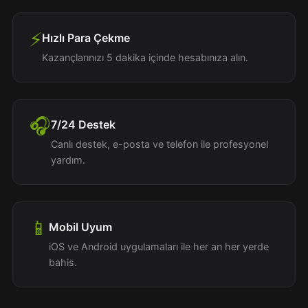
⚡
Hızlı Para Çekme
Kazançlarınızı 5 dakika içinde hesabınıza alın.
🎧
7/24 Destek
Canlı destek, e-posta ve telefon ile profesyonel
yardım.
📱
Mobil Uyum
iOS ve Android uygulamaları ile her an her yerde
bahis.