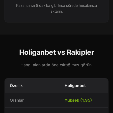
Kazancınızı 5 dakika gibi kısa sürede hesabınıza
aktarın.
Holiganbet vs Rakipler
Hangi alanlarda öne çıktığımızı görün.
Özellik
Holiganbet
Oranlar
Yüksek (1.95)