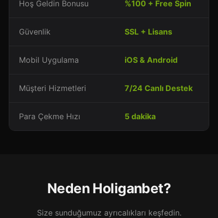
Hoş Geldin Bonusu
%100 + Free Spin
Güvenlik
SSL + Lisans
Mobil Uygulama
iOS & Android
Müşteri Hizmetleri
7/24 Canlı Destek
Para Çekme Hızı
5 dakika
Neden Holiganbet?
Size sunduğumuz ayrıcalıkları keşfedin.