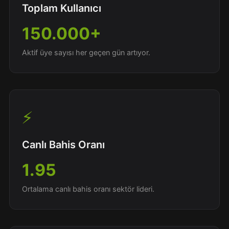
Toplam Kullanıcı
150.000+
Aktif üye sayısı her geçen gün artıyor.
⚡
Canlı Bahis Oranı
1.95
Ortalama canlı bahis oranı sektör lideri.