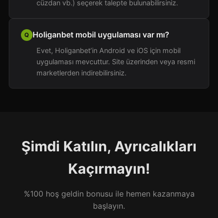
cüzdan vb.) seçerek talepte bulunabilirsiniz.
Holiganbet mobil uygulaması var mı?
Evet, Holiganbet’in Android ve iOS için mobil
uygulaması mevcuttur. Site üzerinden veya resmi
marketlerden indirebilirsiniz.
Şimdi Katılın, Ayrıcalıkları
Kaçırmayın!
%100 hoş geldin bonusu ile hemen kazanmaya
başlayın.