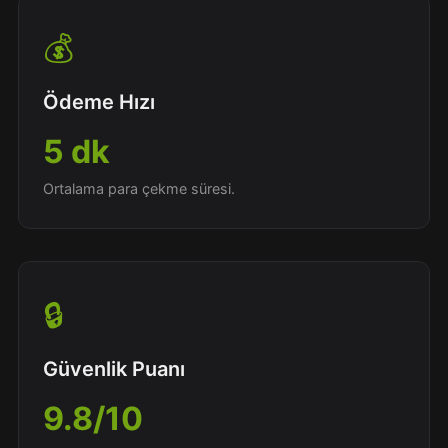
💰
Ödeme Hızı
5 dk
Ortalama para çekme süresi.
🔒
Güvenlik Puanı
9.8/10