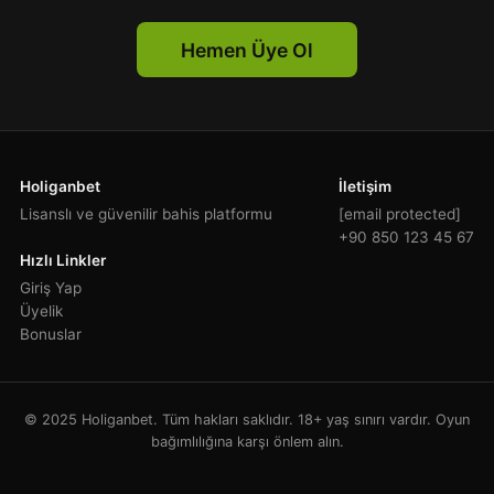
Hemen Üye Ol
Holiganbet
İletişim
Lisanslı ve güvenilir bahis platformu
[email protected]
+90 850 123 45 67
Hızlı Linkler
Giriş Yap
Üyelik
Bonuslar
© 2025 Holiganbet. Tüm hakları saklıdır. 18+ yaş sınırı vardır. Oyun
bağımlılığına karşı önlem alın.