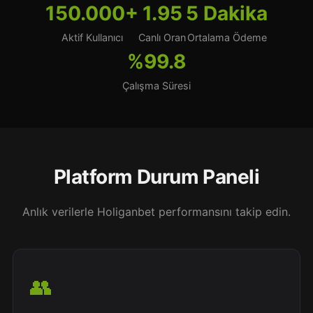
150.000+
1.95
5 Dakika
Aktif Kullanıcı
Canlı Oran
Ortalama Ödeme
%99.8
Çalışma Süresi
Platform Durum Paneli
Anlık verilerle Holiganbet performansını takip edin.
👥