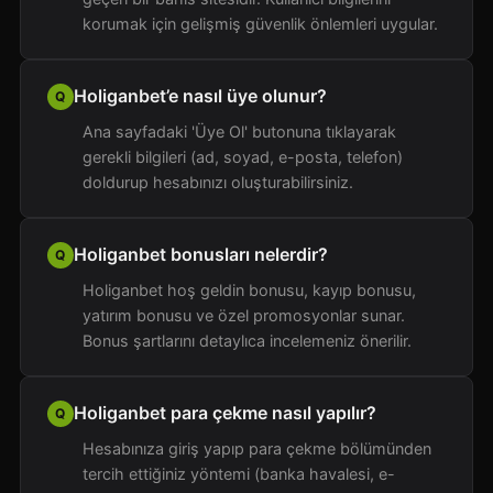
korumak için gelişmiş güvenlik önlemleri uygular.
Holiganbet’e nasıl üye olunur?
Ana sayfadaki 'Üye Ol' butonuna tıklayarak
gerekli bilgileri (ad, soyad, e-posta, telefon)
doldurup hesabınızı oluşturabilirsiniz.
Holiganbet bonusları nelerdir?
Holiganbet hoş geldin bonusu, kayıp bonusu,
yatırım bonusu ve özel promosyonlar sunar.
Bonus şartlarını detaylıca incelemeniz önerilir.
Holiganbet para çekme nasıl yapılır?
Hesabınıza giriş yapıp para çekme bölümünden
tercih ettiğiniz yöntemi (banka havalesi, e-