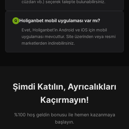
cüzdan vb.) seçerek talepte bulunabilirsiniz.
Holiganbet mobil uygulaması var mı?
Evet, Holiganbet’in Android ve iOS için mobil
uygulaması mevcuttur. Site üzerinden veya resmi
marketlerden indirebilirsiniz.
Şimdi Katılın, Ayrıcalıkları
Kaçırmayın!
%100 hoş geldin bonusu ile hemen kazanmaya
başlayın.