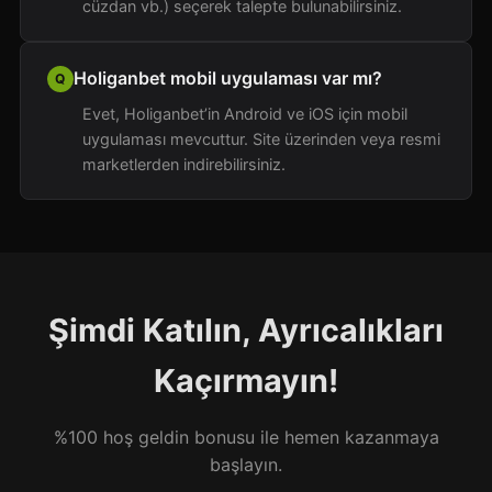
cüzdan vb.) seçerek talepte bulunabilirsiniz.
Holiganbet mobil uygulaması var mı?
Evet, Holiganbet’in Android ve iOS için mobil
uygulaması mevcuttur. Site üzerinden veya resmi
marketlerden indirebilirsiniz.
Şimdi Katılın, Ayrıcalıkları
Kaçırmayın!
%100 hoş geldin bonusu ile hemen kazanmaya
başlayın.