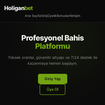
Holigan
bet
Ana Sayfa
Giriş
Üyelik
Bonuslar
İletişim
Profesyonel Bahis
Platformu
Yüksek oranlar, güvenilir altyapı ve 7/24 destek ile
kazanmaya hemen başlayın.
Giriş Yap
Üye Ol