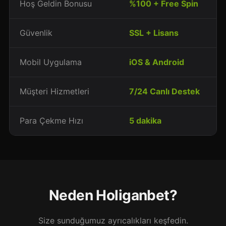
Hoş Geldin Bonusu
%100 + Free Spin
Güvenlik
SSL + Lisans
Mobil Uygulama
iOS & Android
Müşteri Hizmetleri
7/24 Canlı Destek
Para Çekme Hızı
5 dakika
Neden Holiganbet?
Size sunduğumuz ayrıcalıkları keşfedin.