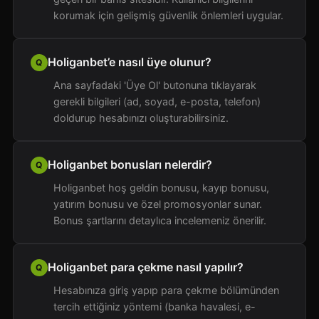
korumak için gelişmiş güvenlik önlemleri uygular.
Holiganbet’e nasıl üye olunur?
Ana sayfadaki 'Üye Ol' butonuna tıklayarak
gerekli bilgileri (ad, soyad, e-posta, telefon)
doldurup hesabınızı oluşturabilirsiniz.
Holiganbet bonusları nelerdir?
Holiganbet hoş geldin bonusu, kayıp bonusu,
yatırım bonusu ve özel promosyonlar sunar.
Bonus şartlarını detaylıca incelemeniz önerilir.
Holiganbet para çekme nasıl yapılır?
Hesabınıza giriş yapıp para çekme bölümünden
tercih ettiğiniz yöntemi (banka havalesi, e-