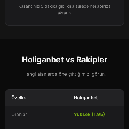
Kazancınızı 5 dakika gibi kısa sürede hesabınıza
aktarın.
Holiganbet vs Rakipler
Hangi alanlarda öne çıktığımızı görün.
Özellik
Holiganbet
Oranlar
Yüksek (1.95)