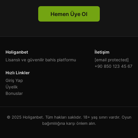
Hemen Üye Ol
Holiganbet
İletişim
Lisanslı ve güvenilir bahis platformu
[email protected]
+90 850 123 45 67
Hızlı Linkler
Giriş Yap
Üyelik
Bonuslar
© 2025 Holiganbet. Tüm hakları saklıdır. 18+ yaş sınırı vardır. Oyun
bağımlılığına karşı önlem alın.