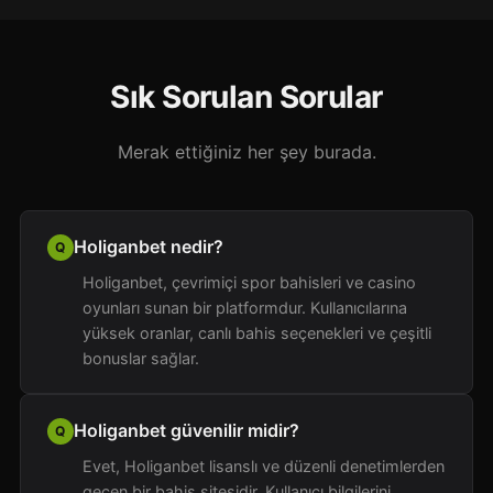
Sık Sorulan Sorular
Merak ettiğiniz her şey burada.
Holiganbet nedir?
Holiganbet, çevrimiçi spor bahisleri ve casino
oyunları sunan bir platformdur. Kullanıcılarına
yüksek oranlar, canlı bahis seçenekleri ve çeşitli
bonuslar sağlar.
Holiganbet güvenilir midir?
Evet, Holiganbet lisanslı ve düzenli denetimlerden
geçen bir bahis sitesidir. Kullanıcı bilgilerini