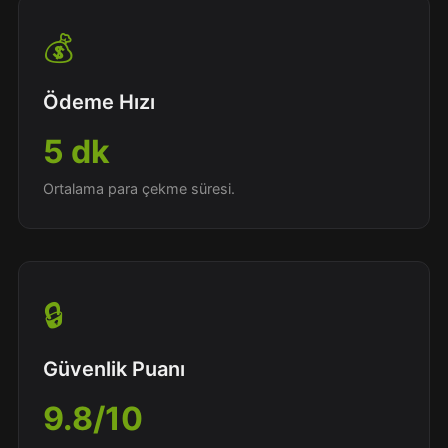
💰
Ödeme Hızı
5 dk
Ortalama para çekme süresi.
🔒
Güvenlik Puanı
9.8/10