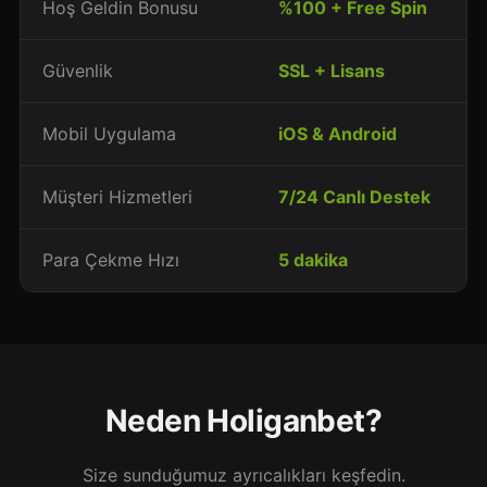
Hoş Geldin Bonusu
%100 + Free Spin
Güvenlik
SSL + Lisans
Mobil Uygulama
iOS & Android
Müşteri Hizmetleri
7/24 Canlı Destek
Para Çekme Hızı
5 dakika
Neden Holiganbet?
Size sunduğumuz ayrıcalıkları keşfedin.