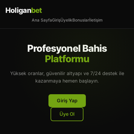
Holigan
bet
Ana Sayfa
Giriş
Üyelik
Bonuslar
İletişim
Profesyonel Bahis
Platformu
Yüksek oranlar, güvenilir altyapı ve 7/24 destek ile
kazanmaya hemen başlayın.
Giriş Yap
Üye Ol