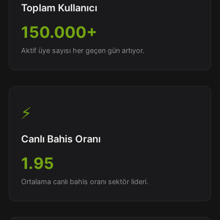
Toplam Kullanıcı
150.000+
Aktif üye sayısı her geçen gün artıyor.
⚡
Canlı Bahis Oranı
1.95
Ortalama canlı bahis oranı sektör lideri.