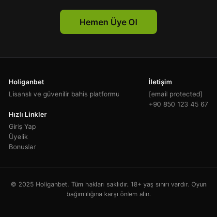
Hemen Üye Ol
Holiganbet
İletişim
Lisanslı ve güvenilir bahis platformu
[email protected]
+90 850 123 45 67
Hızlı Linkler
Giriş Yap
Üyelik
Bonuslar
© 2025 Holiganbet. Tüm hakları saklıdır. 18+ yaş sınırı vardır. Oyun
bağımlılığına karşı önlem alın.