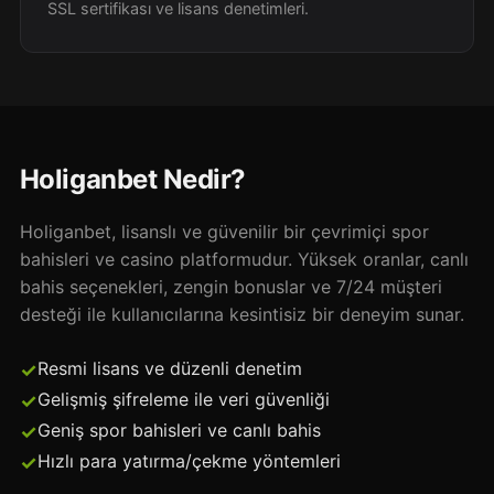
SSL sertifikası ve lisans denetimleri.
Holiganbet Nedir?
Holiganbet, lisanslı ve güvenilir bir çevrimiçi spor
bahisleri ve casino platformudur. Yüksek oranlar, canlı
bahis seçenekleri, zengin bonuslar ve 7/24 müşteri
desteği ile kullanıcılarına kesintisiz bir deneyim sunar.
Resmi lisans ve düzenli denetim
Gelişmiş şifreleme ile veri güvenliği
Geniş spor bahisleri ve canlı bahis
Hızlı para yatırma/çekme yöntemleri