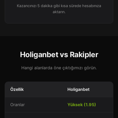
Kazancınızı 5 dakika gibi kısa sürede hesabınıza
aktarın.
Holiganbet vs Rakipler
Hangi alanlarda öne çıktığımızı görün.
Özellik
Holiganbet
Oranlar
Yüksek (1.95)