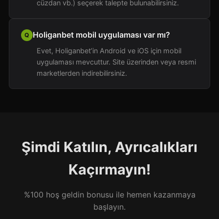
cüzdan vb.) seçerek talepte bulunabilirsiniz.
Holiganbet mobil uygulaması var mı?
Evet, Holiganbet’in Android ve iOS için mobil
uygulaması mevcuttur. Site üzerinden veya resmi
marketlerden indirebilirsiniz.
Şimdi Katılın, Ayrıcalıkları
Kaçırmayın!
%100 hoş geldin bonusu ile hemen kazanmaya
başlayın.