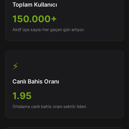
Toplam Kullanıcı
150.000+
Aktif üye sayısı her geçen gün artıyor.
⚡
Canlı Bahis Oranı
1.95
Ortalama canlı bahis oranı sektör lideri.