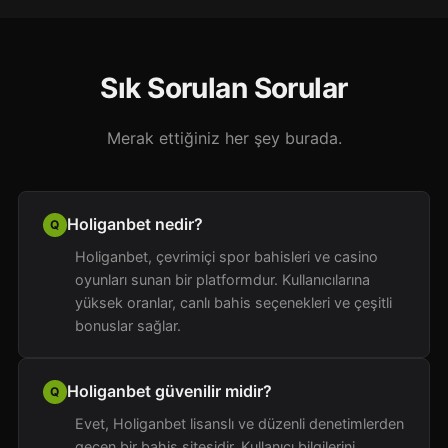
Sık Sorulan Sorular
Merak ettiğiniz her şey burada.
Holiganbet nedir?
Holiganbet, çevrimiçi spor bahisleri ve casino
oyunları sunan bir platformdur. Kullanıcılarına
yüksek oranlar, canlı bahis seçenekleri ve çeşitli
bonuslar sağlar.
Holiganbet güvenilir midir?
Evet, Holiganbet lisanslı ve düzenli denetimlerden
geçen bir bahis sitesidir. Kullanıcı bilgilerini