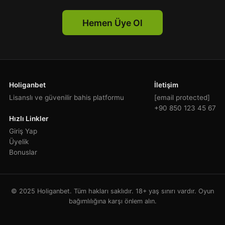
Hemen Üye Ol
Holiganbet
İletişim
Lisanslı ve güvenilir bahis platformu
[email protected]
+90 850 123 45 67
Hızlı Linkler
Giriş Yap
Üyelik
Bonuslar
© 2025 Holiganbet. Tüm hakları saklıdır. 18+ yaş sınırı vardır. Oyun
bağımlılığına karşı önlem alın.