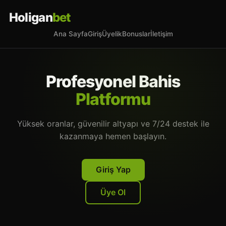
Holigan
bet
Ana Sayfa
Giriş
Üyelik
Bonuslar
İletişim
Profesyonel Bahis
Platformu
Yüksek oranlar, güvenilir altyapı ve 7/24 destek ile
kazanmaya hemen başlayın.
Giriş Yap
Üye Ol