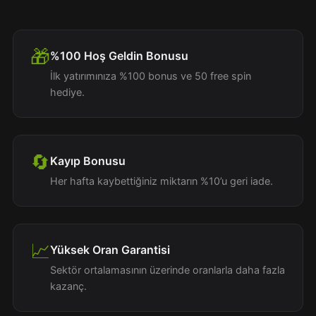
🎁
%100 Hoş Geldin Bonusu
İlk yatırımınıza %100 bonus ve 50 free spin
hediye.
🔄
Kayıp Bonusu
Her hafta kaybettiğiniz miktarın %10’u geri iade.
📈
Yüksek Oran Garantisi
Sektör ortalamasının üzerinde oranlarla daha fazla
kazanç.