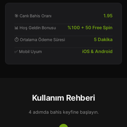
1.95
🎯 Canlı Bahis Oranı
%100 + 50 Free Spin
📊 Hoş Geldin Bonusu
5 Dakika
⏱️ Ortalama Ödeme Süresi
iOS & Android
✅ Mobil Uyum
Kullanım Rehberi
4 adımda bahis keyfine başlayın.