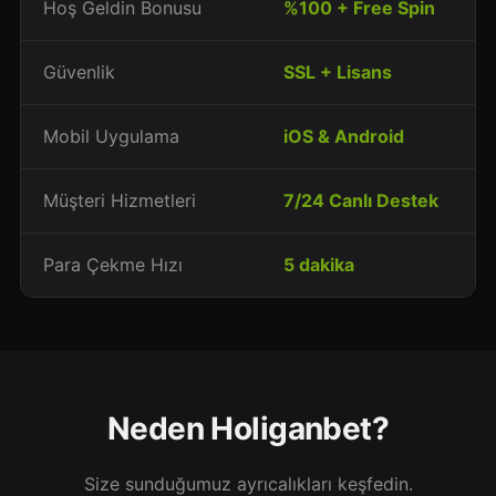
Hoş Geldin Bonusu
%100 + Free Spin
Güvenlik
SSL + Lisans
Mobil Uygulama
iOS & Android
Müşteri Hizmetleri
7/24 Canlı Destek
Para Çekme Hızı
5 dakika
Neden Holiganbet?
Size sunduğumuz ayrıcalıkları keşfedin.