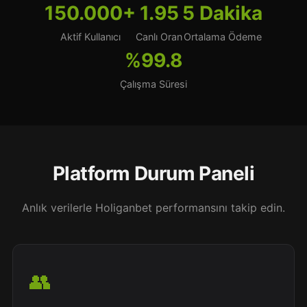
150.000+
1.95
5 Dakika
Aktif Kullanıcı
Canlı Oran
Ortalama Ödeme
%99.8
Çalışma Süresi
Platform Durum Paneli
Anlık verilerle Holiganbet performansını takip edin.
👥