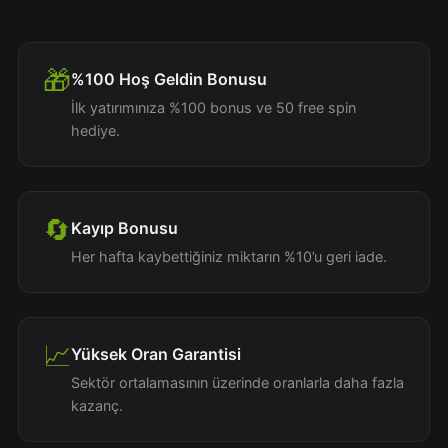
🎁
%100 Hoş Geldin Bonusu
İlk yatırımınıza %100 bonus ve 50 free spin
hediye.
🔄
Kayıp Bonusu
Her hafta kaybettiğiniz miktarın %10’u geri iade.
📈
Yüksek Oran Garantisi
Sektör ortalamasının üzerinde oranlarla daha fazla
kazanç.