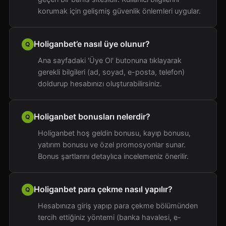
korumak için gelişmiş güvenlik önlemleri uygular.
Holiganbet’e nasıl üye olunur?
Ana sayfadaki 'Üye Ol' butonuna tıklayarak
gerekli bilgileri (ad, soyad, e-posta, telefon)
doldurup hesabınızı oluşturabilirsiniz.
Holiganbet bonusları nelerdir?
Holiganbet hoş geldin bonusu, kayıp bonusu,
yatırım bonusu ve özel promosyonlar sunar.
Bonus şartlarını detaylıca incelemeniz önerilir.
Holiganbet para çekme nasıl yapılır?
Hesabınıza giriş yapıp para çekme bölümünden
tercih ettiğiniz yöntemi (banka havalesi, e-