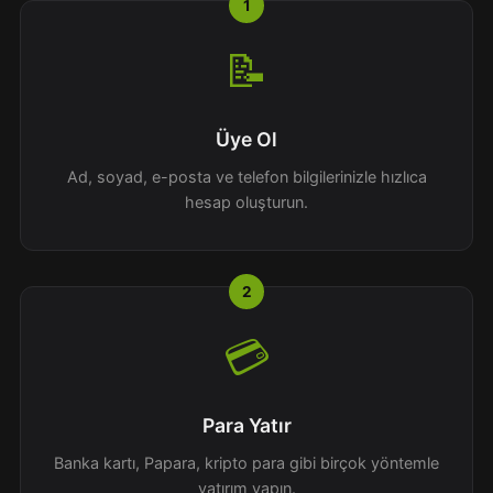
📝
Üye Ol
Ad, soyad, e-posta ve telefon bilgilerinizle hızlıca
hesap oluşturun.
💳
Para Yatır
Banka kartı, Papara, kripto para gibi birçok yöntemle
yatırım yapın.