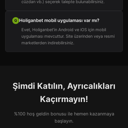
cüzdan vb.) seçerek talepte bulunabilirsiniz.
Holiganbet mobil uygulaması var mı?
Evet, Holiganbet’in Android ve iOS için mobil
uygulaması mevcuttur. Site üzerinden veya resmi
marketlerden indirebilirsiniz.
Şimdi Katılın, Ayrıcalıkları
Kaçırmayın!
%100 hoş geldin bonusu ile hemen kazanmaya
başlayın.