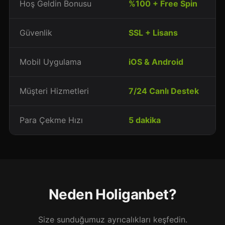
Hoş Geldin Bonusu
%100 + Free Spin
Güvenlik
SSL + Lisans
Mobil Uygulama
iOS & Android
Müşteri Hizmetleri
7/24 Canlı Destek
Para Çekme Hızı
5 dakika
Neden Holiganbet?
Size sunduğumuz ayrıcalıkları keşfedin.