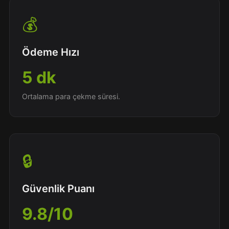
💰
Ödeme Hızı
5 dk
Ortalama para çekme süresi.
🔒
Güvenlik Puanı
9.8/10