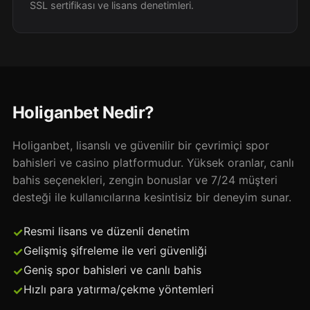
SSL sertifikası ve lisans denetimleri.
Holiganbet Nedir?
Holiganbet, lisanslı ve güvenilir bir çevrimiçi spor
bahisleri ve casino platformudur. Yüksek oranlar, canlı
bahis seçenekleri, zengin bonuslar ve 7/24 müşteri
desteği ile kullanıcılarına kesintisiz bir deneyim sunar.
Resmi lisans ve düzenli denetim
Gelişmiş şifreleme ile veri güvenliği
Geniş spor bahisleri ve canlı bahis
Hızlı para yatırma/çekme yöntemleri