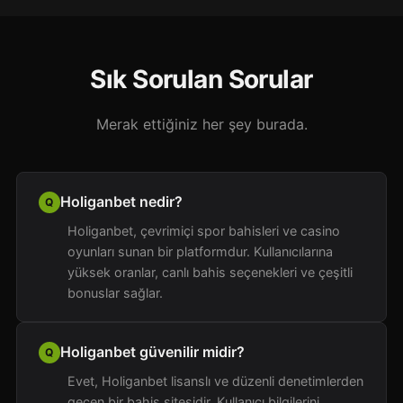
Sık Sorulan Sorular
Merak ettiğiniz her şey burada.
Holiganbet nedir?
Holiganbet, çevrimiçi spor bahisleri ve casino
oyunları sunan bir platformdur. Kullanıcılarına
yüksek oranlar, canlı bahis seçenekleri ve çeşitli
bonuslar sağlar.
Holiganbet güvenilir midir?
Evet, Holiganbet lisanslı ve düzenli denetimlerden
geçen bir bahis sitesidir. Kullanıcı bilgilerini