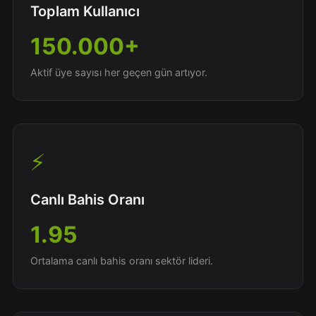
Toplam Kullanıcı
150.000+
Aktif üye sayısı her geçen gün artıyor.
⚡
Canlı Bahis Oranı
1.95
Ortalama canlı bahis oranı sektör lideri.