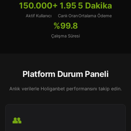
150.000+
1.95
5 Dakika
Aktif Kullanıcı
Canlı Oran
Ortalama Ödeme
%99.8
Çalışma Süresi
Platform Durum Paneli
Anlık verilerle Holiganbet performansını takip edin.
👥