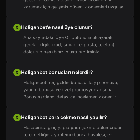
korumak için gelişmiş güvenlik önlemleri uygular.
Holiganbet’e nasıl üye olunur?
Ana sayfadaki 'Üye Ol' butonuna tıklayarak
gerekli bilgileri (ad, soyad, e-posta, telefon)
doldurup hesabınızı oluşturabilirsiniz.
Holiganbet bonusları nelerdir?
Holiganbet hoş geldin bonusu, kayıp bonusu,
yatırım bonusu ve özel promosyonlar sunar.
Bonus şartlarını detaylıca incelemeniz önerilir.
Holiganbet para çekme nasıl yapılır?
Hesabınıza giriş yapıp para çekme bölümünden
tercih ettiğiniz yöntemi (banka havalesi, e-