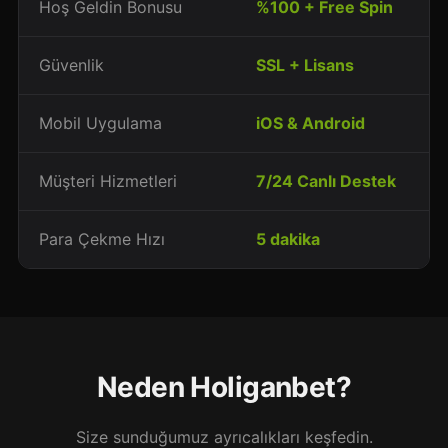
Hoş Geldin Bonusu
%100 + Free Spin
Güvenlik
SSL + Lisans
Mobil Uygulama
iOS & Android
Müşteri Hizmetleri
7/24 Canlı Destek
Para Çekme Hızı
5 dakika
Neden Holiganbet?
Size sunduğumuz ayrıcalıkları keşfedin.