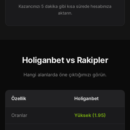
Kazancınızı 5 dakika gibi kısa sürede hesabınıza
aktarın.
Holiganbet vs Rakipler
Hangi alanlarda öne çıktığımızı görün.
Özellik
Holiganbet
Oranlar
Yüksek (1.95)