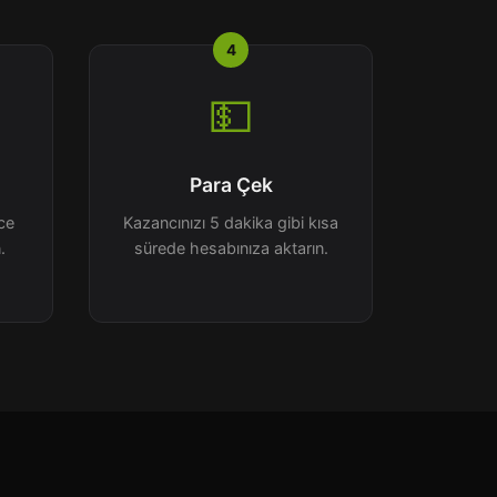
💵
Para Çek
ce
Kazancınızı 5 dakika gibi kısa
.
sürede hesabınıza aktarın.