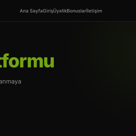
Ana Sayfa
Giriş
Üyelik
Bonuslar
İletişim
tformu
azanmaya