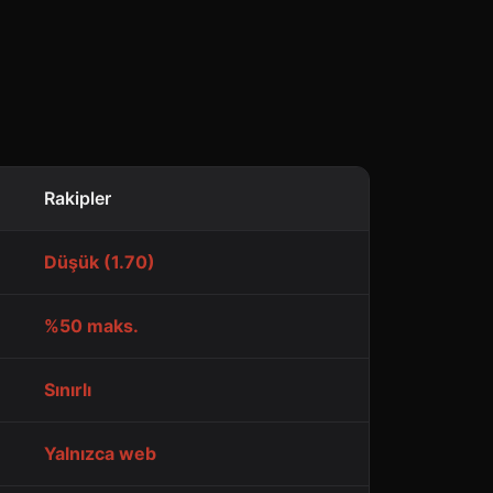
Rakipler
Düşük (1.70)
%50 maks.
Sınırlı
Yalnızca web