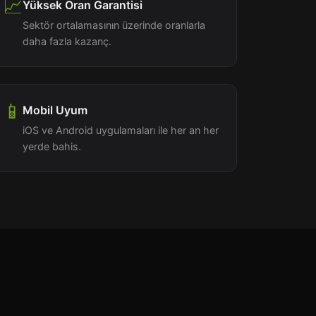
📈
Yüksek Oran Garantisi
Sektör ortalamasının üzerinde oranlarla
daha fazla kazanç.
📱
Mobil Uyum
iOS ve Android uygulamaları ile her an her
yerde bahis.