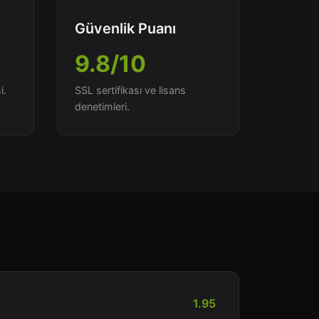
Güvenlik Puanı
9.8/10
i.
SSL sertifikası ve lisans
denetimleri.
1.95