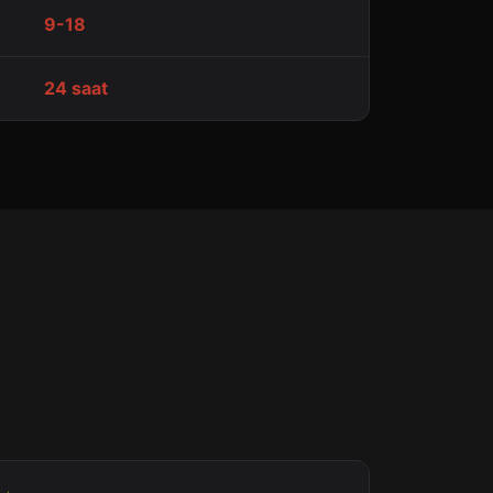
9-18
24 saat