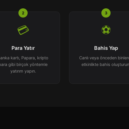
💳
⚽
Para Yatır
Bahis Yap
anka kartı, Papara, kripto
Canlı veya önceden binler
para gibi birçok yöntemle
etkinlikte bahis oluşturun
yatırım yapın.