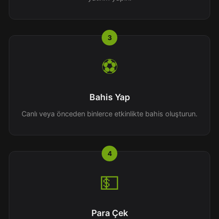
⚽
Bahis Yap
Canlı veya önceden binlerce etkinlikte bahis oluşturun.
💵
Para Çek