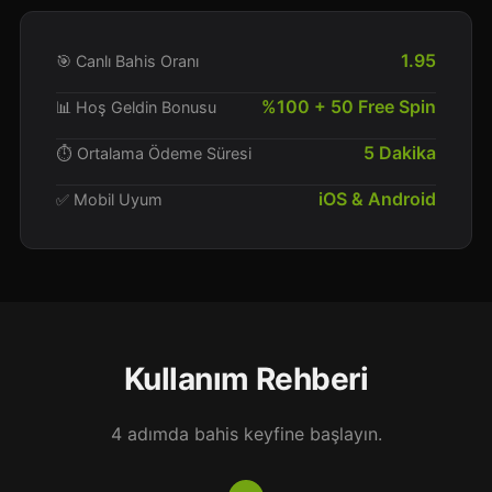
1.95
🎯 Canlı Bahis Oranı
%100 + 50 Free Spin
📊 Hoş Geldin Bonusu
5 Dakika
⏱️ Ortalama Ödeme Süresi
iOS & Android
✅ Mobil Uyum
Kullanım Rehberi
4 adımda bahis keyfine başlayın.