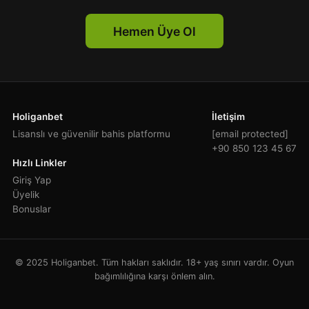
Hemen Üye Ol
Holiganbet
İletişim
Lisanslı ve güvenilir bahis platformu
[email protected]
+90 850 123 45 67
Hızlı Linkler
Giriş Yap
Üyelik
Bonuslar
© 2025 Holiganbet. Tüm hakları saklıdır. 18+ yaş sınırı vardır. Oyun
bağımlılığına karşı önlem alın.