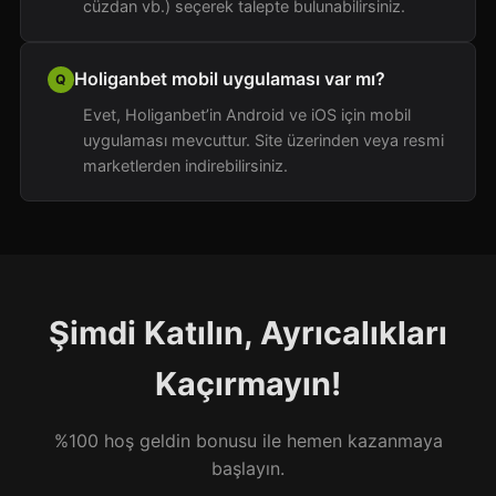
cüzdan vb.) seçerek talepte bulunabilirsiniz.
Holiganbet mobil uygulaması var mı?
Evet, Holiganbet’in Android ve iOS için mobil
uygulaması mevcuttur. Site üzerinden veya resmi
marketlerden indirebilirsiniz.
Şimdi Katılın, Ayrıcalıkları
Kaçırmayın!
%100 hoş geldin bonusu ile hemen kazanmaya
başlayın.