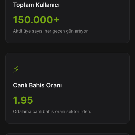
Toplam Kullanıcı
150.000+
Aktif üye sayısı her geçen gün artıyor.
⚡
Canlı Bahis Oranı
1.95
Ortalama canlı bahis oranı sektör lideri.