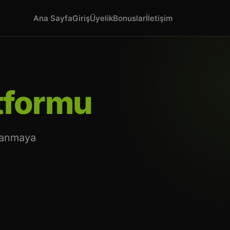
Ana Sayfa
Giriş
Üyelik
Bonuslar
İletişim
tformu
azanmaya