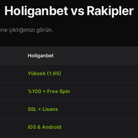
Holiganbet vs Rakipler
ne çıktığımızı görün.
Holiganbet
Yüksek (1.95)
%100 + Free Spin
SSL + Lisans
iOS & Android