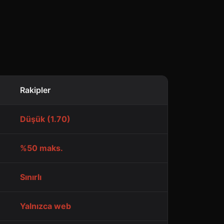
Rakipler
Düşük (1.70)
%50 maks.
Sınırlı
Yalnızca web