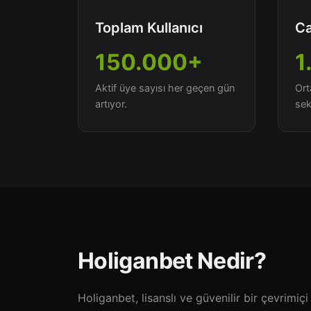
Toplam Kullanıcı
Ca
150.000+
1
Aktif üye sayısı her geçen gün
Ort
artıyor.
sek
Holiganbet Nedir?
Holiganbet, lisanslı ve güvenilir bir çevrimiç