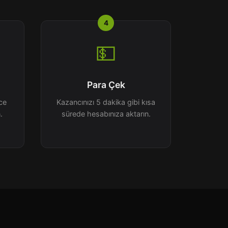
💵
Para Çek
ce
Kazancınızı 5 dakika gibi kısa
.
sürede hesabınıza aktarın.