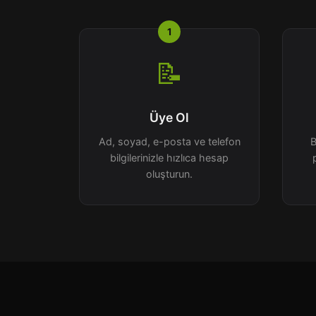
📝
Üye Ol
Ad, soyad, e-posta ve telefon
B
bilgilerinizle hızlıca hesap
oluşturun.