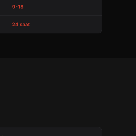
9-18
24 saat