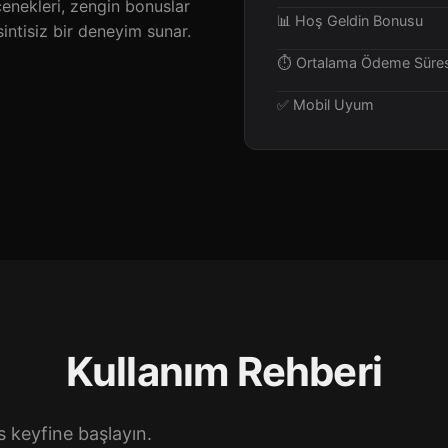
çenekleri, zengin bonuslar
📊 Hoş Geldin Bonusu
sintisiz bir deneyim sunar.
⏱️ Ortalama Ödeme Süres
✅ Mobil Uyum
Kullanım Rehberi
 keyfine başlayın.