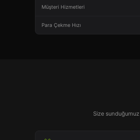
Müşteri Hizmetleri
Para Çekme Hızı
Size sunduğumuz a