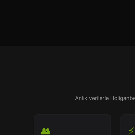
Anlık verilerle Holiganb
👥
⚡