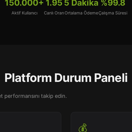
150.000+
1.95
5 Dakika
%99.8
Aktif Kullanıcı
Canlı Oran
Ortalama Ödeme
Çalışma Süresi
Platform Durum Paneli
et performansını takip edin.
💰